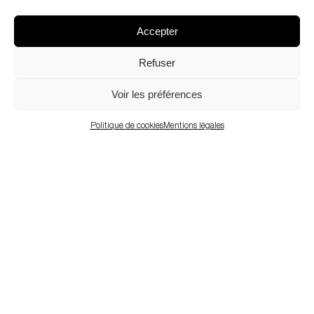
Accepter
Refuser
Voir les préférences
Politique de cookies
Mentions légales
CAREFULLY DESIGNED, USER-
FRIENDLY CONTEMPORARY
ARCHITECTURE
Une architecture contemporaine conviviale, dessinée
avec soin par des concepteurs passionnés.
Partenaire de confiance des maîtres d’ouvrage
luxembourgeois publics et privés depuis plus de